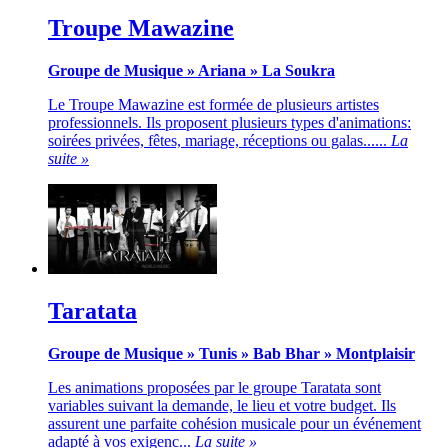
Troupe Mawazine
Groupe de Musique
»
Ariana
»
La Soukra
Le Troupe Mawazine est formée de plusieurs artistes
professionnels. Ils proposent plusieurs types d'animations:
soirées privées, fêtes, mariage, réceptions ou galas......
La
suite »
Taratata
Groupe de Musique
»
Tunis
»
Bab Bhar
»
Montplaisir
Les animations proposées par le groupe Taratata sont
variables suivant la demande, le lieu et votre budget. Ils
assurent une parfaite cohésion musicale pour un événement
adapté à vos exigenc...
La suite »