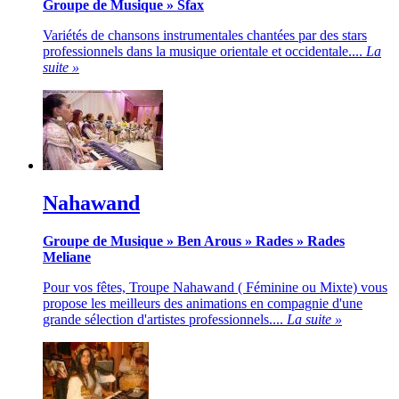
Groupe de Musique
»
Sfax
Variétés de chansons instrumentales chantées par des stars
professionnels dans la musique orientale et occidentale....
La
suite »
Nahawand
Groupe de Musique
»
Ben Arous
»
Rades
»
Rades
Meliane
Pour vos fêtes, Troupe Nahawand ( Féminine ou Mixte) vous
propose les meilleurs des animations en compagnie d'une
grande sélection d'artistes professionnels....
La suite »