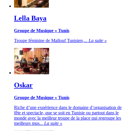
Lella Baya
Groupe de Musique
»
Tunis
Troupe féminine de Mallouf Tunisien,...
La suite »
Oskar
Groupe de Musique
»
Tunis
Riche d’une expérience dans le domaine d’organisation de
fête et spectacle, que se soit en Tunisie ou partout dans le
monde avec la meilleur troupe de la place qui regroupe les
meilleurs mus...
La suite »