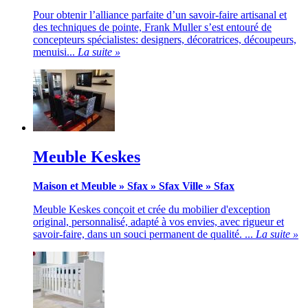
Pour obtenir l’alliance parfaite d’un savoir-faire artisanal et
des techniques de pointe, Frank Muller s’est entouré de
concepteurs spécialistes: designers, décoratrices, découpeurs,
menuisi...
La suite »
Meuble Keskes
Maison et Meuble
»
Sfax
»
Sfax Ville
»
Sfax
Meuble Keskes conçoit et crée du mobilier d'exception
original, personnalisé, adapté à vos envies, avec rigueur et
savoir-faire, dans un souci permanent de qualité. ...
La suite »