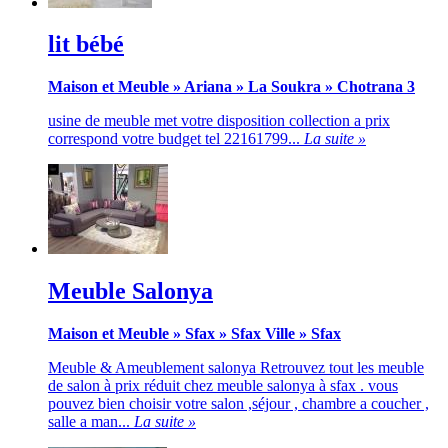
lit bébé
Maison et Meuble
»
Ariana
»
La Soukra
»
Chotrana 3
usine de meuble met votre disposition collection a prix
correspond votre budget tel 22161799...
La suite »
Meuble Salonya
Maison et Meuble
»
Sfax
»
Sfax Ville
»
Sfax
Meuble & Ameublement salonya Retrouvez tout les meuble
de salon à prix réduit chez meuble salonya à sfax . vous
pouvez bien choisir votre salon ,séjour , chambre a coucher ,
salle a man...
La suite »