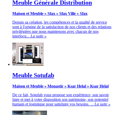
Meuble Générale Distribution
Maison et Meuble
»
Sfax
»
Sfax Ville
»
Sfax
Depuis sa création, les compétences et la qualité de service
sont à l'origine de la satisfaction de nos clients et des relations
privilégiées que nous maintenons avec chacun de nos
interlocu...
La suite »
Meuble Sotufab
Maison et Meuble
»
Monastir
»
Ksar Helal
»
Ksar Helal
De ce fait, Sotufab vous propose son expérience, son savoir
faire et met à votre disposition son patrimoine, son potentiel
humain et logistique pour satisfaire vos besoins. ...
La suite »