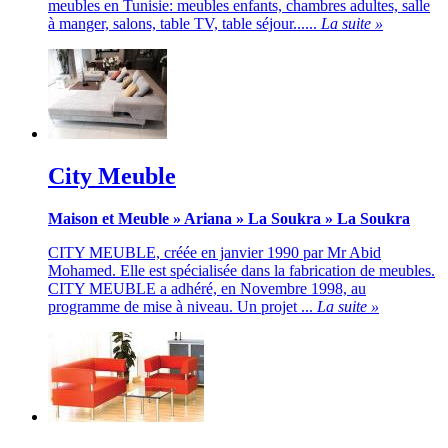
meubles en Tunisie: meubles enfants, chambres adultes, salle
à manger, salons, table TV, table séjour......
La suite »
City Meuble
Maison et Meuble
»
Ariana
»
La Soukra
»
La Soukra
CITY MEUBLE, créée en janvier 1990 par Mr Abid
Mohamed. Elle est spécialisée dans la fabrication de meubles.
CITY MEUBLE a adhéré, en Novembre 1998, au
programme de mise à niveau. Un projet ...
La suite »