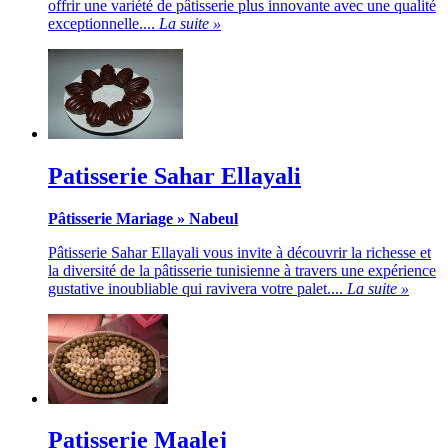
offrir une variété de pâtisserie plus innovante avec une qualité
exceptionnelle....
La suite »
Patisserie Sahar Ellayali
Pâtisserie Mariage
»
Nabeul
Pâtisserie Sahar Ellayali vous invite à découvrir la richesse et
la diversité de la pâtisserie tunisienne à travers une expérience
gustative inoubliable qui ravivera votre palet....
La suite »
Patisserie Maalej