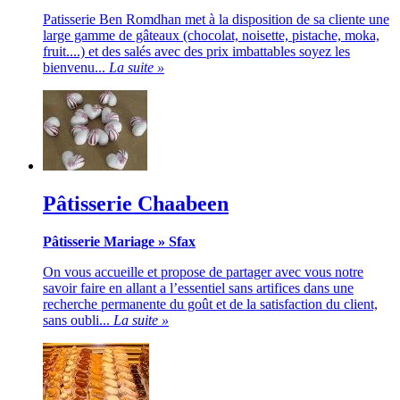
Patisserie Ben Romdhan met à la disposition de sa cliente une
large gamme de gâteaux (chocolat, noisette, pistache, moka,
fruit....) et des salés avec des prix imbattables soyez les
bienvenu...
La suite »
Pâtisserie Chaabeen
Pâtisserie Mariage
»
Sfax
On vous accueille et propose de partager avec vous notre
savoir faire en allant a l’essentiel sans artifices dans une
recherche permanente du goût et de la satisfaction du client,
sans oubli...
La suite »