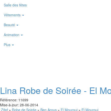
Salle des fêtes
Vêtements
Beauté
Animation
Plus
Lina
Robe de Soirée - El Mo
Référence: 11699
Mise-à-jour: 28-06-2014
Zifef
»
Robe de Soirée
»
Ben Arous
»
El Mourouj
»
El Mourouj