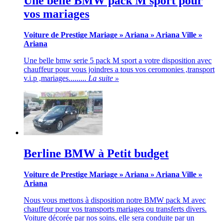
Une belle BMW pack M sport pour
vos mariages
Voiture de Prestige Mariage
»
Ariana
»
Ariana Ville
»
Ariana
Une belle bmw serie 5 pack M sport a votre disposition avec
chauffeur pour vous joindres a tous vos ceromonies ,transport
v.i.p ,mariages.........
La suite »
Berline BMW à Petit budget
Voiture de Prestige Mariage
»
Ariana
»
Ariana Ville
»
Ariana
Nous vous mettons à disposition notre BMW pack M avec
chauffeur pour vos transports mariages ou transferts divers.
Voiture décorée par nos soins, elle sera conduite par un