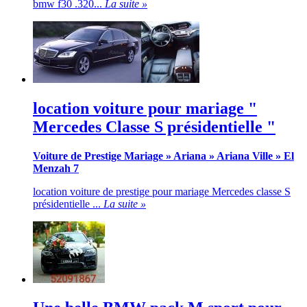
bmw f30 .320...
La suite »
location voiture pour mariage "
Mercedes Classe S présidentielle "
Voiture de Prestige Mariage
»
Ariana
»
Ariana Ville
»
El
Menzah 7
location voiture de prestige pour mariage Mercedes classe S
présidentielle ...
La suite »