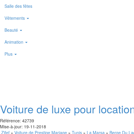
Salle des fêtes
Vêtements
Beauté
Animation
Plus
Voiture de luxe pour locati
Référence: 42739
Mise-à-jour: 19-11-2018
Zifef
»
Voiture de Prestige Mariage
»
Tunis
»
La Marsa
»
Berge Du La