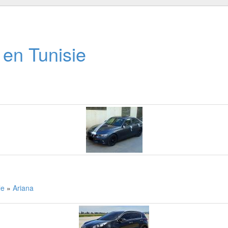
 en Tunisie
lle
»
Ariana