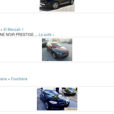
h
»
El Menzah 1
E NOIR PRESTIGE ...
La suite »
hana
»
Fouchana