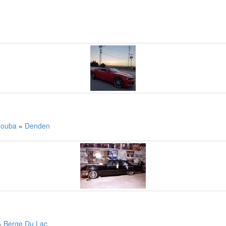
nouba
»
Denden
»
Berge Du Lac