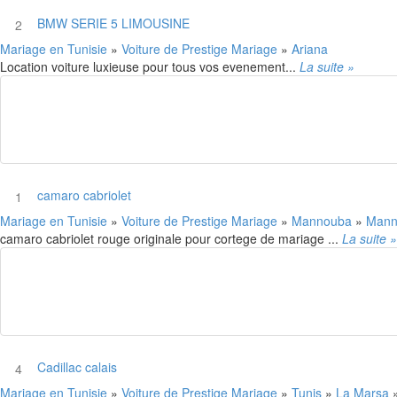
BMW SERIE 5 LIMOUSINE
2
Mariage en Tunisie
»
Voiture de Prestige Mariage
»
Ariana
Location voiture luxieuse pour tous vos evenement...
La suite »
camaro cabriolet
1
Mariage en Tunisie
»
Voiture de Prestige Mariage
»
Mannouba
»
Man
camaro cabriolet rouge originale pour cortege de mariage ...
La suite »
Cadillac calais
4
Mariage en Tunisie
»
Voiture de Prestige Mariage
»
Tunis
»
La Marsa