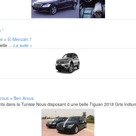
 "
lle
»
El Menzah 7
lle ...
La suite »
Arous
»
Ben Arous
ants dans la Tunisie Nous disposant d une belle Tiguan 2018 Gris Indiu