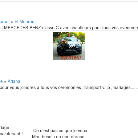
urouj
»
El Mourouj
5 et MERCEDES-BENZ classe C avec chauffeurs pour tous vos événement
lle
»
Ariana
our vous joindres a tous vos ceromonies ,transport v.i.p ,mariages......
riage
Ce n'est pas ce que je veux
maintenant !
Mon besoin en une phrase...